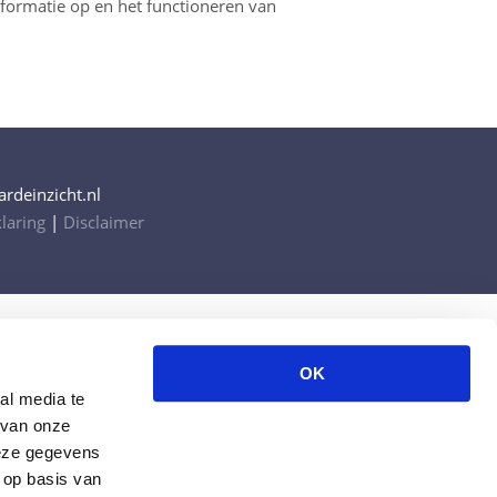
formatie op en het functioneren van
rdeinzicht.nl
laring
|
Disclaimer
OK
al media te
 van onze
deze gegevens
 op basis van