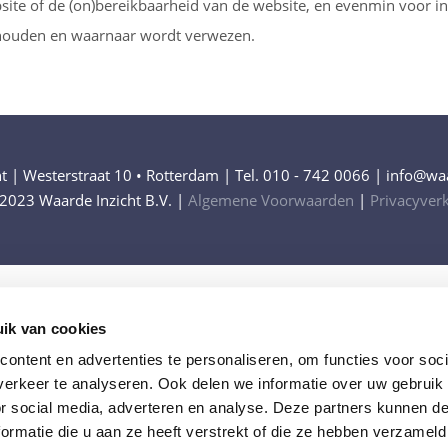
ite of de (on)bereikbaarheid van de website, en evenmin voor in
houden en waarnaar wordt verwezen.
t | Westerstraat 10 • Rotterdam | Tel. 010 - 742 0066 | info@waa
2023 Waarde Inzicht B.V. |
Algemene Voorwaarden
|
Privacyverk
ik van cookies
ontent en advertenties te personaliseren, om functies voor soci
erkeer te analyseren. Ook delen we informatie over uw gebruik
or social media, adverteren en analyse. Deze partners kunnen 
ormatie die u aan ze heeft verstrekt of die ze hebben verzameld