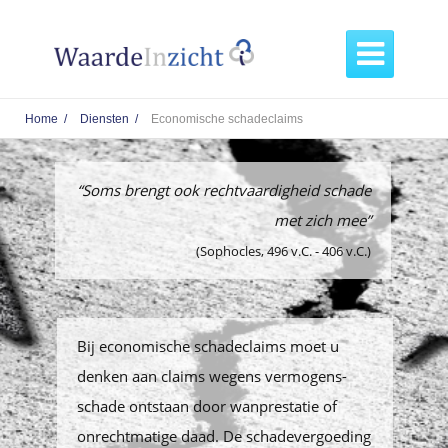

Home /
Diensten /
Economische schadeclaims
“Soms brengt ook rechtvaardigheid schade
met zich mee”
(Sophocles, 496 v.C. - 406 v.C.)
Bij economische schadeclaims moet u
denken aan claims wegens vermogens-
schade ontstaan door wanprestatie of
onrechtmatige daad. De schadevergoeding