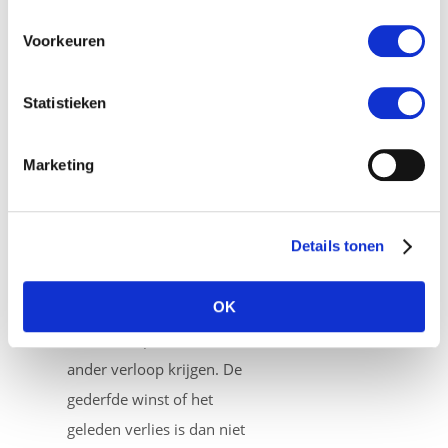
benadering van het begrip
schade. Er wordt dan
Voorkeuren
gekeken naar de gederfde
winsten / geleden verliezen
Statistieken
ter bepaling van het
schadebedrag.
Marketing
Duurt het langer tot het
verwachte moment van
Details tonen
herstel, dan zullen
investeringsplannen
OK
wijzigingen ondergaan en
het werkkapitaal ook een
ander verloop krijgen. De
gederfde winst of het
geleden verlies is dan niet