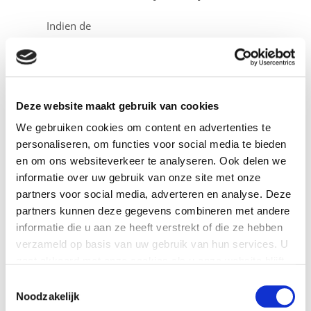
Indien de
schadeveroorzakende
gebeurtenis gedurende een
korte periode leidt tot een
Deze website maakt gebruik van cookies
terugval in resultaten,
We gebruiken cookies om content en advertenties te
zonder dat de
personaliseren, om functies voor social media te bieden
schadeveroorzakende
en om ons websiteverkeer te analyseren. Ook delen we
gebeurtenis zijn weerslag
informatie over uw gebruik van onze site met onze
heeft op geprognosticeerde
partners voor social media, adverteren en analyse. Deze
partners kunnen deze gegevens combineren met andere
investeringen in
informatie die u aan ze heeft verstrekt of die ze hebben
bedrijfsmiddelen en
verzameld op basis van uw gebruik van hun services. U
werkkapitaal, dan kan
gaat akkoord met onze cookies als u onze website blijft
wellicht worden volstaan
gebruiken.
Toestemmingsselectie
met een boekhoudkundige
Noodzakelijk