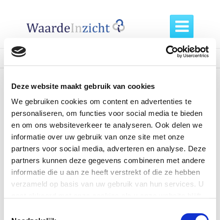

Home /
Diensten /
screen-shot-2016-09-29-at-10-21-56
Deze website maakt gebruik van cookies
screen-shot-2016-
We gebruiken cookies om content en advertenties te
personaliseren, om functies voor social media te bieden
09-29-at-10-21-56
en om ons websiteverkeer te analyseren. Ook delen we
informatie over uw gebruik van onze site met onze
partners voor social media, adverteren en analyse. Deze
partners kunnen deze gegevens combineren met andere
informatie die u aan ze heeft verstrekt of die ze hebben
verzameld op basis van uw gebruik van hun services. U
gaat akkoord met onze cookies als u onze website blijft
gebruiken.
Toestemmingsselectie