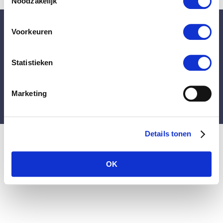
Noodzakelijk
Voorkeuren
WaardeInzicht | Westerstraat 10 • Rotterdam |
Tel. 010 - 742 0066 | info@waardeinzicht.nl
Copyright © 2016-2023 Waarde Inzicht B.V. |
Statistieken
Algemene Voorwaarden
|
Privacyverklaring
|
Disclaimer
Marketing
Details tonen
OK